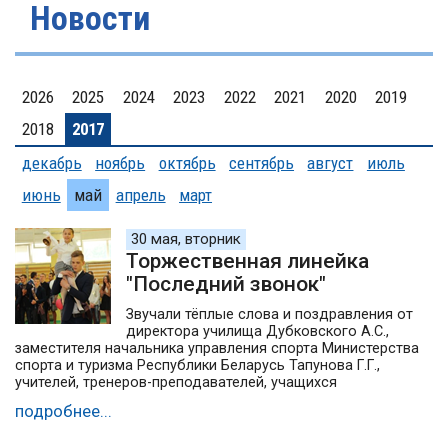
Новости
2026
2025
2024
2023
2022
2021
2020
2019
2018
2017
декабрь
ноябрь
октябрь
сентябрь
август
июль
июнь
май
апрель
март
30 мая, вторник
Торжественная линейка
"Последний звонок"
Звучали тёплые слова и поздравления от
директора училища Дубковского А.С.,
заместителя начальника управления спорта Министерства
спорта и туризма Республики Беларусь Тапунова Г.Г.,
учителей, тренеров-преподавателей, учащихся
подробнее...