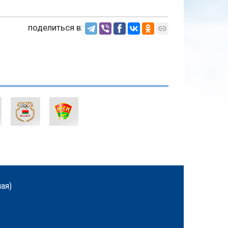
поделиться в:
ная)