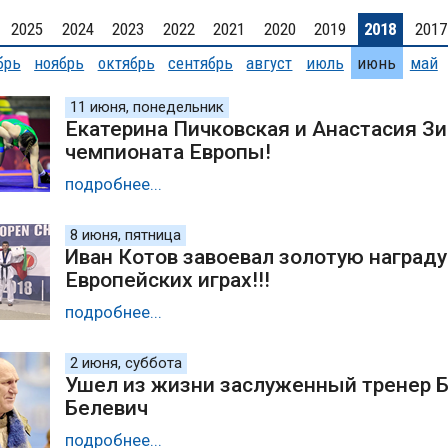
2025
2024
2023
2022
2021
2020
2019
2018
2017
брь
ноябрь
октябрь
сентябрь
август
июль
июнь
май
11 июня, понедельник
Екатерина Пичковская и Анастасия З
чемпионата Европы!
подробнее...
8 июня, пятница
Иван Котов завоевал золотую награду
Европейских играх!!!
подробнее...
2 июня, суббота
Ушел из жизни заслуженный тренер Б
Белевич
подробнее...