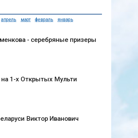
апрель
март
февраль
январь
именкова - серебряные призеры
 на 1-х Открытых Мульти
еларуси Виктор Иванович