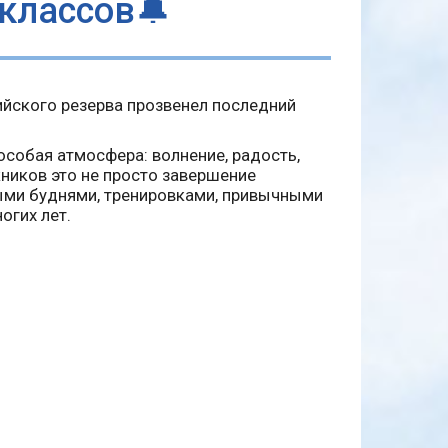
 классов🔔
йского резерва прозвенел последний
особая атмосфера: волнение, радость,
кников это не просто завершение
ными буднями, тренировками, привычными
огих лет.