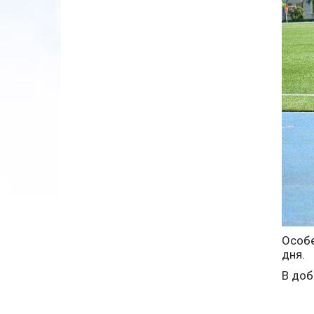
Особе
дня.
В доб